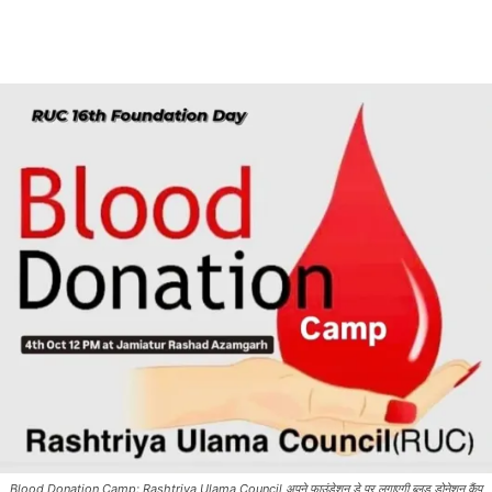
Blood Donation Camp: Rashtriya Ulama Council अपने फाउंडेशन डे पर लगाएगी ब्लड डोनेशन कैंप