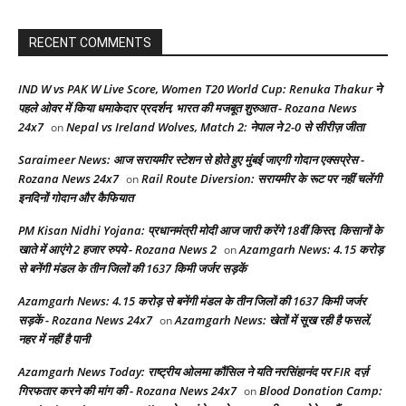
RECENT COMMENTS
IND W vs PAK W Live Score, Women T20 World Cup: Renuka Thakur ने
पहले ओवर में किया धमाकेदार प्रदर्शन, भारत की मजबूत शुरुआत - Rozana News
24x7
Nepal vs Ireland Wolves, Match 2: नेपाल ने 2-0 से सीरीज़ जीता
on
Saraimeer News: आज सरायमीर स्टेशन से होते हुए मुंबई जाएगी गोदान एक्सप्रेस -
Rozana News 24x7
Rail Route Diversion: सरायमीर के रूट पर नहीं चलेंगी
on
इनदिनों गोदान और कैफियात
PM Kisan Nidhi Yojana: प्रधानमंत्री मोदी आज जारी करेंगे 18वीं किस्त, किसानों के
खाते में आएंगे 2 हजार रुपये - Rozana News 2
Azamgarh News: 4.15 करोड़
on
से बनेंगी मंडल के तीन जिलों की 1637 किमी जर्जर सड़कें
Azamgarh News: 4.15 करोड़ से बनेंगी मंडल के तीन जिलों की 1637 किमी जर्जर
सड़कें - Rozana News 24x7
Azamgarh News: खेतों में सूख रही है फसलें,
on
नहर में नहीं है पानी
Azamgarh News Today: राष्ट्रीय ओलमा कौंसिल ने यति नरसिंहानंद पर FIR दर्ज़
गिरफतार करने की मांग की - Rozana News 24x7
Blood Donation Camp:
on