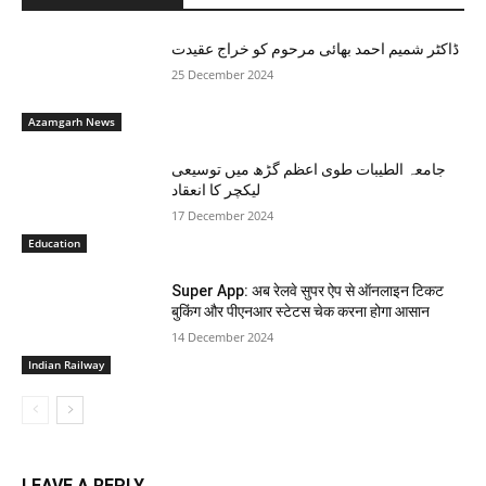
ڈاکٹر شمیم احمد بھائی مرحوم کو خراج عقیدت
25 December 2024
Azamgarh News
جامعہ الطيبات طوی اعظم گڑھ میں توسیعی
لیکچر کا انعقاد
17 December 2024
Education
Super App: अब रेलवे सुपर ऐप से ऑनलाइन टिकट
बुकिंग और पीएनआर स्टेटस चेक करना होगा आसान
14 December 2024
Indian Railway
LEAVE A REPLY