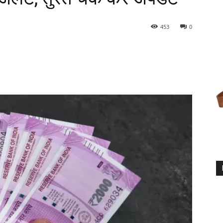
453
0