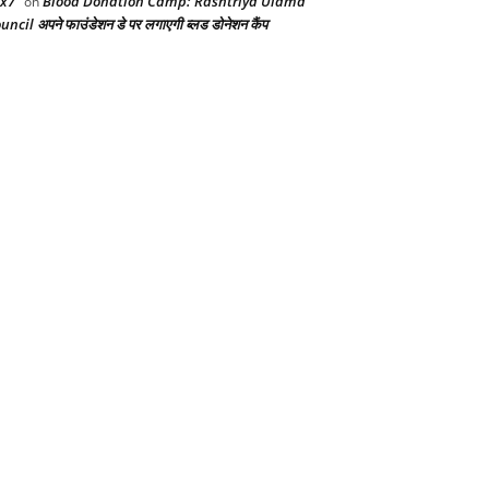
x7
Blood Donation Camp: Rashtriya Ulama
on
uncil अपने फाउंडेशन डे पर लगाएगी ब्लड डोनेशन कैंप