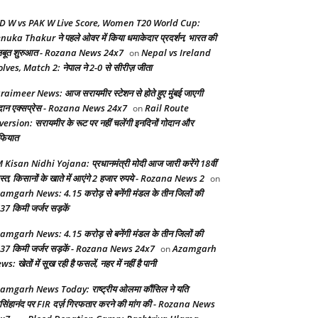
D W vs PAK W Live Score, Women T20 World Cup:
nuka Thakur ने पहले ओवर में किया धमाकेदार प्रदर्शन, भारत की
बूत शुरुआत - Rozana News 24x7
Nepal vs Ireland
on
lves, Match 2: नेपाल ने 2-0 से सीरीज़ जीता
raimeer News: आज सरायमीर स्टेशन से होते हुए मुंबई जाएगी
दान एक्सप्रेस - Rozana News 24x7
Rail Route
on
version: सरायमीर के रूट पर नहीं चलेंगी इनदिनों गोदान और
फियात
 Kisan Nidhi Yojana: प्रधानमंत्री मोदी आज जारी करेंगे 18वीं
स्त, किसानों के खाते में आएंगे 2 हजार रुपये - Rozana News 2
on
amgarh News: 4.15 करोड़ से बनेंगी मंडल के तीन जिलों की
37 किमी जर्जर सड़कें
amgarh News: 4.15 करोड़ से बनेंगी मंडल के तीन जिलों की
37 किमी जर्जर सड़कें - Rozana News 24x7
Azamgarh
on
s: खेतों में सूख रही है फसलें, नहर में नहीं है पानी
amgarh News Today: राष्ट्रीय ओलमा कौंसिल ने यति
सिंहानंद पर FIR दर्ज़ गिरफतार करने की मांग की - Rozana News