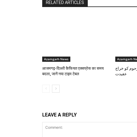
RELATED ARTICLES
Azamgarh News
Azamgarh N
आजमगढ़-दिल्ली कैफियत एक्सप्रेस का समय
حوم کو خراج
बदला, जानें नया टाइम टेबल
عقیدت
LEAVE A REPLY