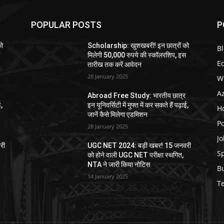
POPULAR POSTS
P
को
Scholarship: खुशखबरी! इन छात्रों को
B
स
मिलेगी 50,000 रुपये की स्कॉलरशिप, इस
E
तारीख तक करें आवेदन
28 January 2025
W
A
Abroad Free Study: भारतीय छात्र
ई,
इन यूनिवर्सिटी में मुफ्त में कर सकते हैं पढ़ाई,
H
जानें कैसे मिलेगा एडमिशन
Po
28 January 2025
Jo
री
UGC NET 2024: बड़ी खबर! 15 जनवरी
S
को होने वाली UGC NET परीक्षा स्थगित,
NTA ने जारी किया नोटिस
B
14 January 2025
T