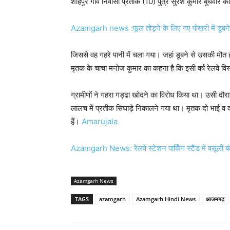
शाहपुर गांव निवासी प्रतीक (10) पुत्र सुरेश कुमार बुधवार को र
Azamgarh news :फूल तोड़ने के लिए गए पोखरी में डूबने 
जिससे वह गहरे पानी में चला गया। जहां डूबने से उसकी मौत 
मृतक के चाचा मनोज कुमार का कहना है कि इसी वर्ष रेलवे विस
ग्रामीणों ने गहरा गड्ढा खोदने का विरोध किया था। उसी दौरान गां
लालच में प्रतीक सिंघाड़े निकालने गया था। मृतक दो भाई व दो
हैं।
Amarujala
Azamgarh News: रेलवे स्टेशन पार्किंग स्टैंड में वसूली बंद,
Azamgarh News
TAGS
azamgarh
Azamgarh Hindi News
आजमगढ़