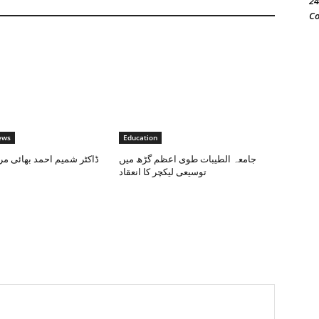
24
Co
ews
Education
جامعہ الطيبات طوی اعظم گڑھ میں
ڈاکٹر شمیم احمد بھائی مر
توسیعی لیکچر کا انعقاد