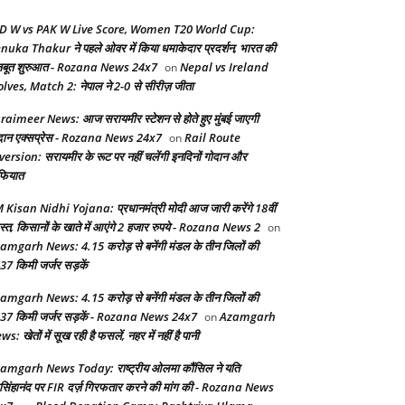
D W vs PAK W Live Score, Women T20 World Cup:
nuka Thakur ने पहले ओवर में किया धमाकेदार प्रदर्शन, भारत की
बूत शुरुआत - Rozana News 24x7
Nepal vs Ireland
on
lves, Match 2: नेपाल ने 2-0 से सीरीज़ जीता
raimeer News: आज सरायमीर स्टेशन से होते हुए मुंबई जाएगी
दान एक्सप्रेस - Rozana News 24x7
Rail Route
on
version: सरायमीर के रूट पर नहीं चलेंगी इनदिनों गोदान और
फियात
 Kisan Nidhi Yojana: प्रधानमंत्री मोदी आज जारी करेंगे 18वीं
स्त, किसानों के खाते में आएंगे 2 हजार रुपये - Rozana News 2
on
amgarh News: 4.15 करोड़ से बनेंगी मंडल के तीन जिलों की
37 किमी जर्जर सड़कें
amgarh News: 4.15 करोड़ से बनेंगी मंडल के तीन जिलों की
37 किमी जर्जर सड़कें - Rozana News 24x7
Azamgarh
on
s: खेतों में सूख रही है फसलें, नहर में नहीं है पानी
amgarh News Today: राष्ट्रीय ओलमा कौंसिल ने यति
सिंहानंद पर FIR दर्ज़ गिरफतार करने की मांग की - Rozana News