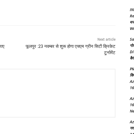
IN
Re
मज
Wo
Sa
Next article
गो
नाए
फूलपुर :23 नवम्बर से शुरू होगा एचएम ग्रीन सिटी क्रिकेट
Di
टूर्नामेंट
कै
PM
कि
Az
16
Az
16
New
Az
नर