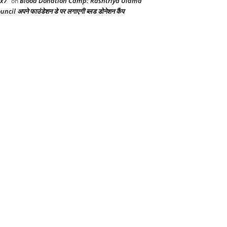
x7
Blood Donation Camp: Rashtriya Ulama
on
uncil अपने फाउंडेशन डे पर लगाएगी ब्लड डोनेशन कैंप