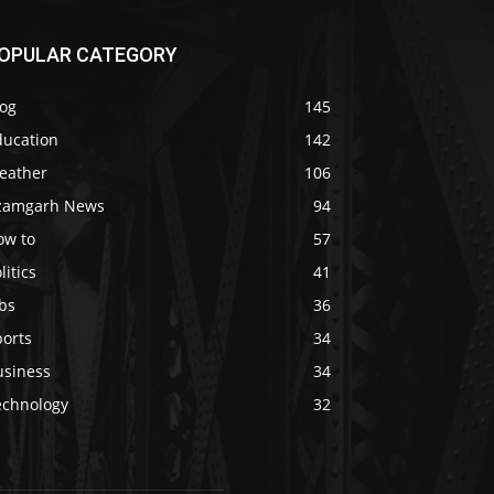
OPULAR CATEGORY
log
145
ducation
142
eather
106
zamgarh News
94
ow to
57
litics
41
bs
36
ports
34
usiness
34
echnology
32