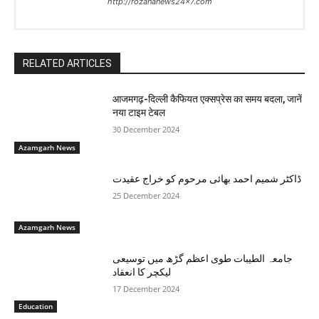
http://rozananews24x7.com
RELATED ARTICLES
आजमगढ़-दिल्ली कैफियत एक्सप्रेस का समय बदला, जानें
नया टाइम टेबल
30 December 2024
Azamgarh News
ڈاکٹر شمیم احمد بھائی مرحوم کو خراج عقیدت
25 December 2024
Azamgarh News
جامعہ الطيبات طوی اعظم گڑھ میں توسیعی
لیکچر کا انعقاد
17 December 2024
Education