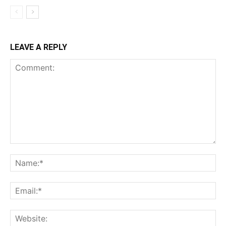
LEAVE A REPLY
Comment:
Na
Ema
Web