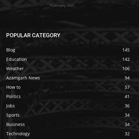
14 January 2025
POPULAR CATEGORY
Blog
145
Education
142
Weather
106
Azamgarh News
94
How to
57
Politics
41
Jobs
36
Sports
34
Business
34
Technology
32