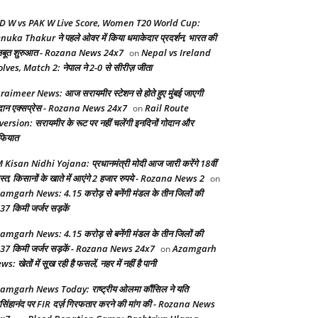
D W vs PAK W Live Score, Women T20 World Cup:
nuka Thakur ने पहले ओवर में किया धमाकेदार प्रदर्शन, भारत की
बूत शुरुआत - Rozana News 24x7
Nepal vs Ireland
on
lves, Match 2: नेपाल ने 2-0 से सीरीज़ जीता
raimeer News: आज सरायमीर स्टेशन से होते हुए मुंबई जाएगी
दान एक्सप्रेस - Rozana News 24x7
Rail Route
on
version: सरायमीर के रूट पर नहीं चलेंगी इनदिनों गोदान और
फियात
 Kisan Nidhi Yojana: प्रधानमंत्री मोदी आज जारी करेंगे 18वीं
स्त, किसानों के खाते में आएंगे 2 हजार रुपये - Rozana News 2
on
amgarh News: 4.15 करोड़ से बनेंगी मंडल के तीन जिलों की
37 किमी जर्जर सड़कें
amgarh News: 4.15 करोड़ से बनेंगी मंडल के तीन जिलों की
37 किमी जर्जर सड़कें - Rozana News 24x7
Azamgarh
on
s: खेतों में सूख रही है फसलें, नहर में नहीं है पानी
amgarh News Today: राष्ट्रीय ओलमा कौंसिल ने यति
सिंहानंद पर FIR दर्ज़ गिरफतार करने की मांग की - Rozana News