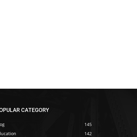
OPULAR CATEGORY
log
145
ducation
142