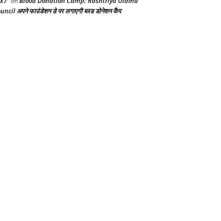
x7
Blood Donation Camp: Rashtriya Ulama
on
uncil अपने फाउंडेशन डे पर लगाएगी ब्लड डोनेशन कैंप