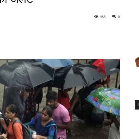
486
0