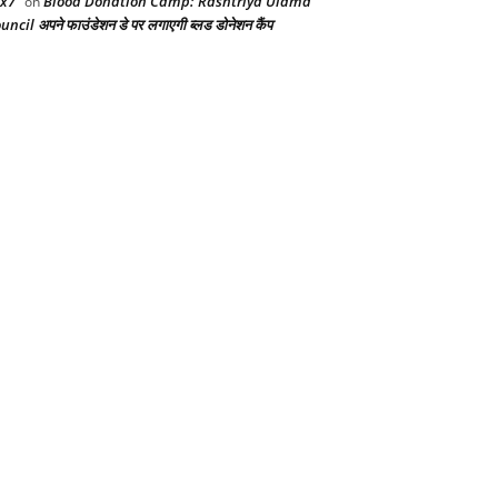
x7
Blood Donation Camp: Rashtriya Ulama
on
uncil अपने फाउंडेशन डे पर लगाएगी ब्लड डोनेशन कैंप