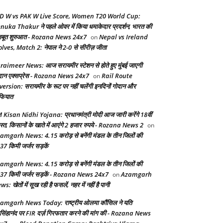
D W vs PAK W Live Score, Women T20 World Cup:
nuka Thakur ने पहले ओवर में किया धमाकेदार प्रदर्शन, भारत की
बूत शुरुआत - Rozana News 24x7
Nepal vs Ireland
on
lves, Match 2: नेपाल ने 2-0 से सीरीज़ जीता
raimeer News: आज सरायमीर स्टेशन से होते हुए मुंबई जाएगी
दान एक्सप्रेस - Rozana News 24x7
Rail Route
on
version: सरायमीर के रूट पर नहीं चलेंगी इनदिनों गोदान और
फियात
 Kisan Nidhi Yojana: प्रधानमंत्री मोदी आज जारी करेंगे 18वीं
स्त, किसानों के खाते में आएंगे 2 हजार रुपये - Rozana News 2
on
amgarh News: 4.15 करोड़ से बनेंगी मंडल के तीन जिलों की
37 किमी जर्जर सड़कें
amgarh News: 4.15 करोड़ से बनेंगी मंडल के तीन जिलों की
37 किमी जर्जर सड़कें - Rozana News 24x7
Azamgarh
on
s: खेतों में सूख रही है फसलें, नहर में नहीं है पानी
amgarh News Today: राष्ट्रीय ओलमा कौंसिल ने यति
सिंहानंद पर FIR दर्ज़ गिरफतार करने की मांग की - Rozana News