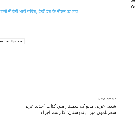
24
Co
यों में होगी भारी बारिश, देखें देश के मौसम का हाल
eather Update
Next article
شعبہ عربی مانو کے سمینار میں کتاب “جدید عربی
سفرناموں میں ہندوستان” كا رسم اجراء