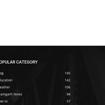
OPULAR CATEGORY
log
145
ducation
142
eather
106
zamgarh News
94
ow to
57