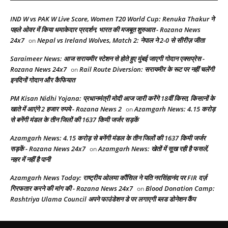
IND W vs PAK W Live Score, Women T20 World Cup: Renuka Thakur ने
पहले ओवर में किया धमाकेदार प्रदर्शन, भारत की मजबूत शुरुआत - Rozana News
24x7
Nepal vs Ireland Wolves, Match 2: नेपाल ने 2-0 से सीरीज़ जीता
on
Saraimeer News: आज सरायमीर स्टेशन से होते हुए मुंबई जाएगी गोदान एक्सप्रेस -
Rozana News 24x7
Rail Route Diversion: सरायमीर के रूट पर नहीं चलेंगी
on
इनदिनों गोदान और कैफियात
PM Kisan Nidhi Yojana: प्रधानमंत्री मोदी आज जारी करेंगे 18वीं किस्त, किसानों के
खाते में आएंगे 2 हजार रुपये - Rozana News 2
Azamgarh News: 4.15 करोड़
on
से बनेंगी मंडल के तीन जिलों की 1637 किमी जर्जर सड़कें
Azamgarh News: 4.15 करोड़ से बनेंगी मंडल के तीन जिलों की 1637 किमी जर्जर
सड़कें - Rozana News 24x7
Azamgarh News: खेतों में सूख रही है फसलें,
on
नहर में नहीं है पानी
Azamgarh News Today: राष्ट्रीय ओलमा कौंसिल ने यति नरसिंहानंद पर FIR दर्ज़
गिरफतार करने की मांग की - Rozana News 24x7
Blood Donation Camp:
on
Rashtriya Ulama Council अपने फाउंडेशन डे पर लगाएगी ब्लड डोनेशन कैंप