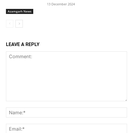
13 December 2024
Azamgarh News
LEAVE A REPLY
Comment:
Na
Ema