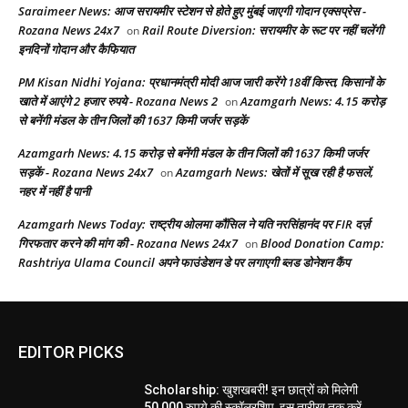
Saraimeer News: आज सरायमीर स्टेशन से होते हुए मुंबई जाएगी गोदान एक्सप्रेस -
Rozana News 24x7
Rail Route Diversion: सरायमीर के रूट पर नहीं चलेंगी
on
इनदिनों गोदान और कैफियात
PM Kisan Nidhi Yojana: प्रधानमंत्री मोदी आज जारी करेंगे 18वीं किस्त, किसानों के
खाते में आएंगे 2 हजार रुपये - Rozana News 2
Azamgarh News: 4.15 करोड़
on
से बनेंगी मंडल के तीन जिलों की 1637 किमी जर्जर सड़कें
Azamgarh News: 4.15 करोड़ से बनेंगी मंडल के तीन जिलों की 1637 किमी जर्जर
सड़कें - Rozana News 24x7
Azamgarh News: खेतों में सूख रही है फसलें,
on
नहर में नहीं है पानी
Azamgarh News Today: राष्ट्रीय ओलमा कौंसिल ने यति नरसिंहानंद पर FIR दर्ज़
गिरफतार करने की मांग की - Rozana News 24x7
Blood Donation Camp:
on
Rashtriya Ulama Council अपने फाउंडेशन डे पर लगाएगी ब्लड डोनेशन कैंप
EDITOR PICKS
Scholarship: खुशखबरी! इन छात्रों को मिलेगी
50,000 रुपये की स्कॉलरशिप, इस तारीख तक करें