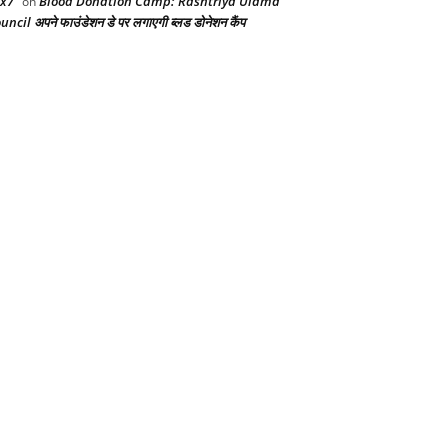
x7
Blood Donation Camp: Rashtriya Ulama
on
uncil अपने फाउंडेशन डे पर लगाएगी ब्लड डोनेशन कैंप