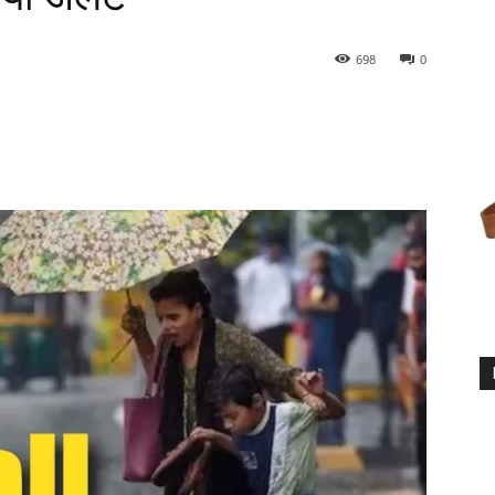
698
0