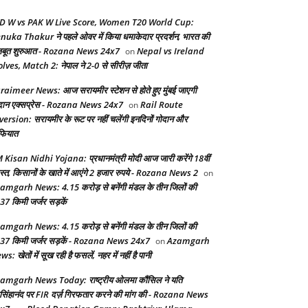
D W vs PAK W Live Score, Women T20 World Cup:
nuka Thakur ने पहले ओवर में किया धमाकेदार प्रदर्शन, भारत की
बूत शुरुआत - Rozana News 24x7
Nepal vs Ireland
on
lves, Match 2: नेपाल ने 2-0 से सीरीज़ जीता
raimeer News: आज सरायमीर स्टेशन से होते हुए मुंबई जाएगी
दान एक्सप्रेस - Rozana News 24x7
Rail Route
on
version: सरायमीर के रूट पर नहीं चलेंगी इनदिनों गोदान और
फियात
 Kisan Nidhi Yojana: प्रधानमंत्री मोदी आज जारी करेंगे 18वीं
स्त, किसानों के खाते में आएंगे 2 हजार रुपये - Rozana News 2
on
amgarh News: 4.15 करोड़ से बनेंगी मंडल के तीन जिलों की
37 किमी जर्जर सड़कें
amgarh News: 4.15 करोड़ से बनेंगी मंडल के तीन जिलों की
37 किमी जर्जर सड़कें - Rozana News 24x7
Azamgarh
on
s: खेतों में सूख रही है फसलें, नहर में नहीं है पानी
amgarh News Today: राष्ट्रीय ओलमा कौंसिल ने यति
सिंहानंद पर FIR दर्ज़ गिरफतार करने की मांग की - Rozana News