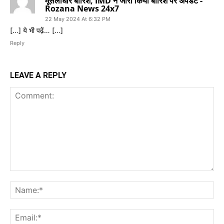
मूसलाधार बारिश, IMD ने जारी किया बारिश पर अपडेट -
Rozana News 24x7
22 May 2024 At 6:32 PM
[…] ये भी पढ़ें… […]
Reply
LEAVE A REPLY
Comment:
Na
Ema