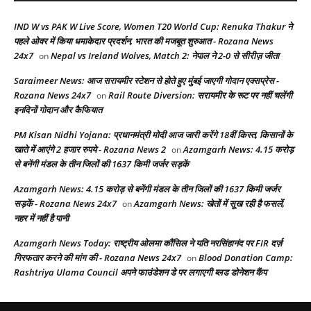
IND W vs PAK W Live Score, Women T20 World Cup: Renuka Thakur ने
पहले ओवर में किया धमाकेदार प्रदर्शन, भारत की मजबूत शुरुआत - Rozana News
24x7
Nepal vs Ireland Wolves, Match 2: नेपाल ने 2-0 से सीरीज़ जीता
on
Saraimeer News: आज सरायमीर स्टेशन से होते हुए मुंबई जाएगी गोदान एक्सप्रेस -
Rozana News 24x7
Rail Route Diversion: सरायमीर के रूट पर नहीं चलेंगी
on
इनदिनों गोदान और कैफियात
PM Kisan Nidhi Yojana: प्रधानमंत्री मोदी आज जारी करेंगे 18वीं किस्त, किसानों के
खाते में आएंगे 2 हजार रुपये - Rozana News 2
Azamgarh News: 4.15 करोड़
on
से बनेंगी मंडल के तीन जिलों की 1637 किमी जर्जर सड़कें
Azamgarh News: 4.15 करोड़ से बनेंगी मंडल के तीन जिलों की 1637 किमी जर्जर
सड़कें - Rozana News 24x7
Azamgarh News: खेतों में सूख रही है फसलें,
on
नहर में नहीं है पानी
Azamgarh News Today: राष्ट्रीय ओलमा कौंसिल ने यति नरसिंहानंद पर FIR दर्ज़
गिरफतार करने की मांग की - Rozana News 24x7
Blood Donation Camp:
on
Rashtriya Ulama Council अपने फाउंडेशन डे पर लगाएगी ब्लड डोनेशन कैंप