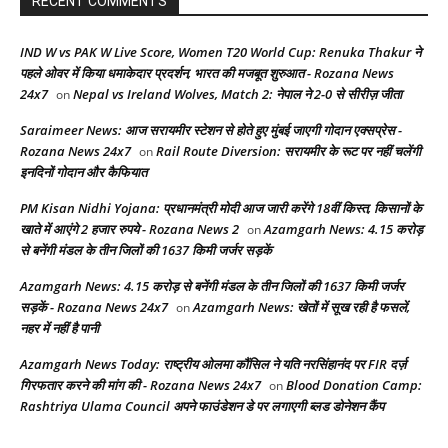
RECENT COMMENTS
IND W vs PAK W Live Score, Women T20 World Cup: Renuka Thakur ने
पहले ओवर में किया धमाकेदार प्रदर्शन, भारत की मजबूत शुरुआत - Rozana News
24x7
Nepal vs Ireland Wolves, Match 2: नेपाल ने 2-0 से सीरीज़ जीता
on
Saraimeer News: आज सरायमीर स्टेशन से होते हुए मुंबई जाएगी गोदान एक्सप्रेस -
Rozana News 24x7
Rail Route Diversion: सरायमीर के रूट पर नहीं चलेंगी
on
इनदिनों गोदान और कैफियात
PM Kisan Nidhi Yojana: प्रधानमंत्री मोदी आज जारी करेंगे 18वीं किस्त, किसानों के
खाते में आएंगे 2 हजार रुपये - Rozana News 2
Azamgarh News: 4.15 करोड़
on
से बनेंगी मंडल के तीन जिलों की 1637 किमी जर्जर सड़कें
Azamgarh News: 4.15 करोड़ से बनेंगी मंडल के तीन जिलों की 1637 किमी जर्जर
सड़कें - Rozana News 24x7
Azamgarh News: खेतों में सूख रही है फसलें,
on
नहर में नहीं है पानी
Azamgarh News Today: राष्ट्रीय ओलमा कौंसिल ने यति नरसिंहानंद पर FIR दर्ज़
गिरफतार करने की मांग की - Rozana News 24x7
Blood Donation Camp:
on
Rashtriya Ulama Council अपने फाउंडेशन डे पर लगाएगी ब्लड डोनेशन कैंप