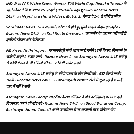
IND W vs PAK W Live Score, Women T20 World Cup: Renuka Thakur ने
पहले ओवर में किया धमाकेदार प्रदर्शन, भारत की मजबूत शुरुआत - Rozana News
24x7
Nepal vs Ireland Wolves, Match 2: नेपाल ने 2-0 से सीरीज़ जीता
on
Saraimeer News: आज सरायमीर स्टेशन से होते हुए मुंबई जाएगी गोदान एक्सप्रेस -
Rozana News 24x7
Rail Route Diversion: सरायमीर के रूट पर नहीं चलेंगी
on
इनदिनों गोदान और कैफियात
PM Kisan Nidhi Yojana: प्रधानमंत्री मोदी आज जारी करेंगे 18वीं किस्त, किसानों के
खाते में आएंगे 2 हजार रुपये - Rozana News 2
Azamgarh News: 4.15 करोड़
on
से बनेंगी मंडल के तीन जिलों की 1637 किमी जर्जर सड़कें
Azamgarh News: 4.15 करोड़ से बनेंगी मंडल के तीन जिलों की 1637 किमी जर्जर
सड़कें - Rozana News 24x7
Azamgarh News: खेतों में सूख रही है फसलें,
on
नहर में नहीं है पानी
Azamgarh News Today: राष्ट्रीय ओलमा कौंसिल ने यति नरसिंहानंद पर FIR दर्ज़
गिरफतार करने की मांग की - Rozana News 24x7
Blood Donation Camp:
on
Rashtriya Ulama Council अपने फाउंडेशन डे पर लगाएगी ब्लड डोनेशन कैंप