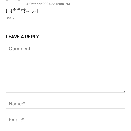
4 October 2024 At 12:08 PM
[…] ये भी पढ़ें…. […]
Reply
LEAVE A REPLY
Comment:
Na
Ema