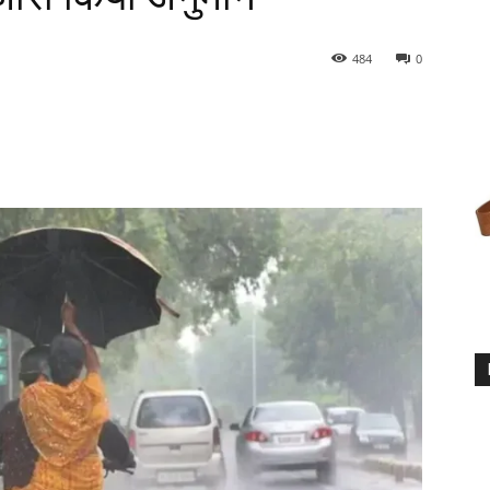
484
0