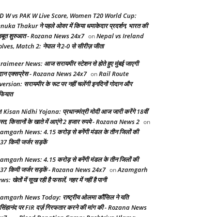
D W vs PAK W Live Score, Women T20 World Cup:
nuka Thakur ने पहले ओवर में किया धमाकेदार प्रदर्शन, भारत की
बूत शुरुआत - Rozana News 24x7
Nepal vs Ireland
on
lves, Match 2: नेपाल ने 2-0 से सीरीज़ जीता
raimeer News: आज सरायमीर स्टेशन से होते हुए मुंबई जाएगी
दान एक्सप्रेस - Rozana News 24x7
Rail Route
on
version: सरायमीर के रूट पर नहीं चलेंगी इनदिनों गोदान और
फियात
 Kisan Nidhi Yojana: प्रधानमंत्री मोदी आज जारी करेंगे 18वीं
स्त, किसानों के खाते में आएंगे 2 हजार रुपये - Rozana News 2
on
amgarh News: 4.15 करोड़ से बनेंगी मंडल के तीन जिलों की
37 किमी जर्जर सड़कें
amgarh News: 4.15 करोड़ से बनेंगी मंडल के तीन जिलों की
37 किमी जर्जर सड़कें - Rozana News 24x7
Azamgarh
on
s: खेतों में सूख रही है फसलें, नहर में नहीं है पानी
amgarh News Today: राष्ट्रीय ओलमा कौंसिल ने यति
सिंहानंद पर FIR दर्ज़ गिरफतार करने की मांग की - Rozana News