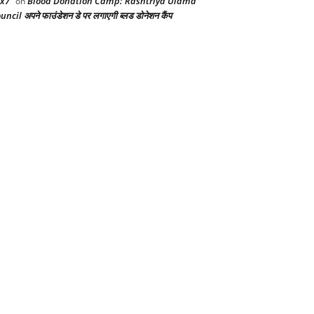
x7
Blood Donation Camp: Rashtriya Ulama
on
uncil अपने फाउंडेशन डे पर लगाएगी ब्लड डोनेशन कैंप