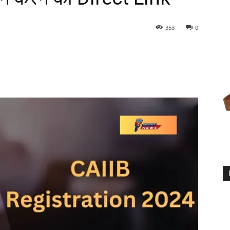
353
0