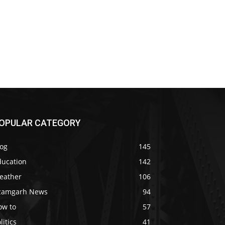
OPULAR CATEGORY
log
145
ducation
142
eather
106
zamgarh News
94
ow to
57
litics
41